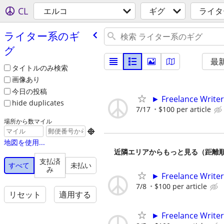
CL
エルコ
ギグ
ライタ
ライター系のギ
グ
最
タイトルのみ検索
画像あり
今日の投稿
► Freelance Writer
hide duplicates
7/17
$100 per article
場所から数マイル

地図を使用...
近隣エリアからもっと見る（距離
支払済
すべて
未払い
み
► Freelance Writer
7/8
$100 per article
リセット
適用する
► Freelance Writer