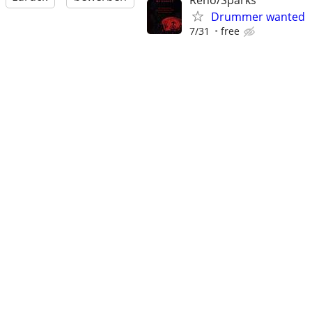
Reno/Sparks
Drummer wanted
7/31
free