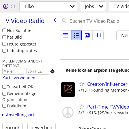
CL
Elko
Jobs
TV Vid
TV Video Radio
Nur Suchtitel
Neu
hat Bild
Heute gepostet
hide duplicates
MEILEN VOM STANDORT
ENTFERNT
Keine lokalen Ergebnisse gefund

Karte verwenden...
Creator/Influencer 
Telearbeit OK
7/15
Founding Member - 
Gemeinnützige
Organisation
Praktikum
Part-Time TV/Video
8/2
$15-$25/hr
Nevada
Anstellungsart
zurück
bewerben