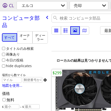
CL
エルコ
売却
コンピュータ部
品
最
オーナ
ディー
すべて
ー
ラー
タイトルのみ検索
画像あり
今日の投稿
ローカルの結果は見つかりません
hide duplicates
$299
場所から数マイル

地図を使用...
価格
無料
$
– $