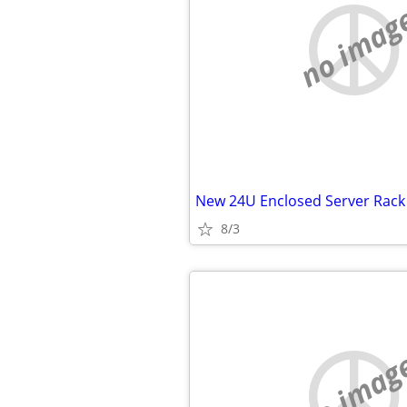
no imag
8/3
no imag