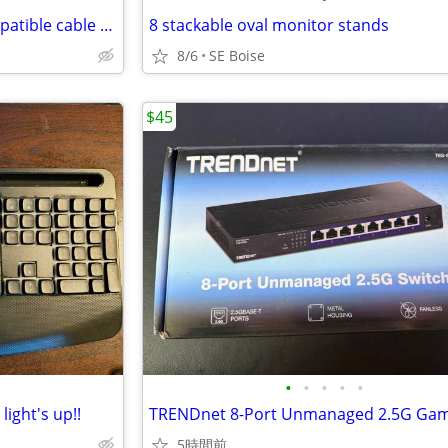
Netgear CM600 Sparklight compatible cable modem
8 stackable oval monitor stands
8/6
SE Boise
$45
•
•
•
•
•
ight's up!!
5時間前