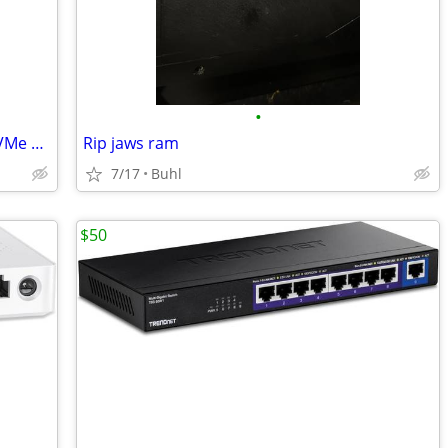
•
Lexar NM1090 PRO 1TB PCIe Gen 5x4 NVMe M.2 Internal SSD LNM109P001T-RN
Rip jaws ram
7/17
Buhl
$50