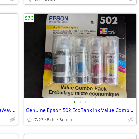
$20
•
•
•
New VENTEV Solid Door Enclosure TerraWave - Infra 15x13x7
Genuine Epson 502 EcoTank Ink Value Combo Pack – New
7/23
Boise Bench