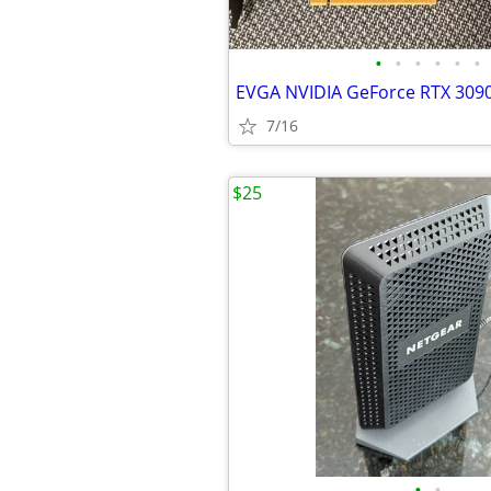
•
•
•
•
•
•
7/16
$25
•
•