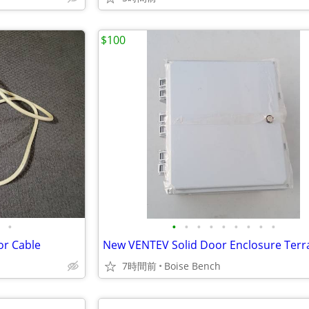
$100
•
•
•
•
•
•
•
•
•
•
or Cable
7時間前
Boise Bench