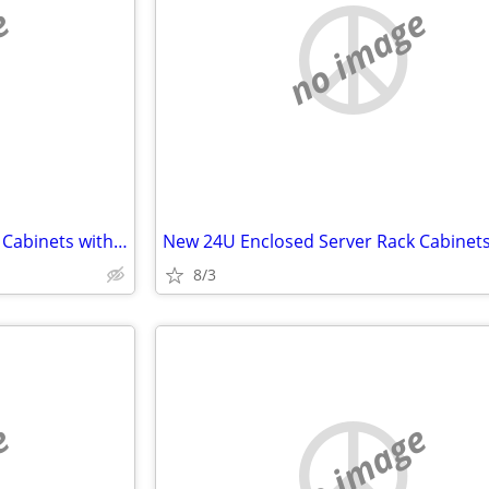
e
no image
New 24U Enclosed Server Rack Cabinets with Sides, Rails, Mounts Etc
8/3
e
no image