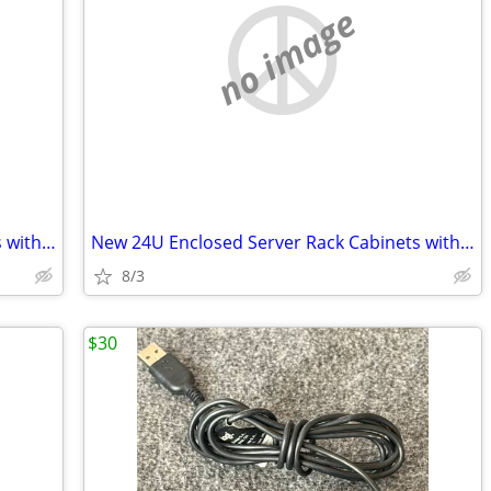
no image
New 24U Enclosed Server Rack Cabinets with Sides, Rails, Mounts Etc
New 24U Enclosed Server Rack Cabinets with Sides, Rails, Mounts Etc
8/3
$30