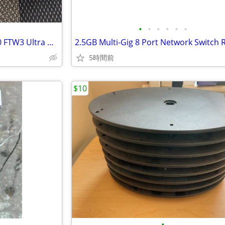
•
•
•
•
•
•
EVGA NVIDIA GeForce RTX 3090 FTW3 Ultra Graphics Card
2.5GB Multi-Gig 8 Port Network Switch R
5時間前
$10
•