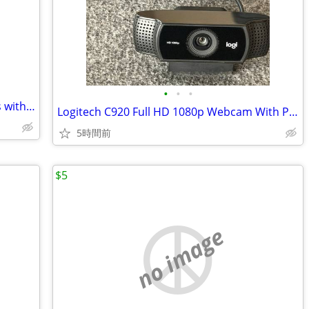
•
•
•
New 24U Enclosed Server Rack Cabinets with Sides, Rails, Mounts Etc
Logitech C920 Full HD 1080p Webcam With Privacy Cover - Black
5時間前
$5
no image