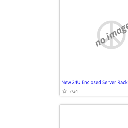
no imag
7/24