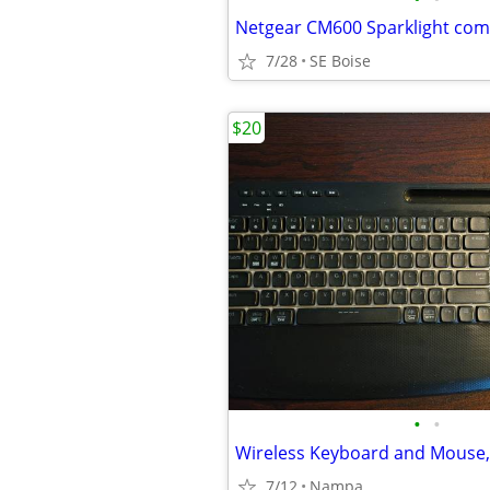
7/28
SE Boise
$20
•
•
Wireless Keyboard and Mouse, l
7/12
Nampa