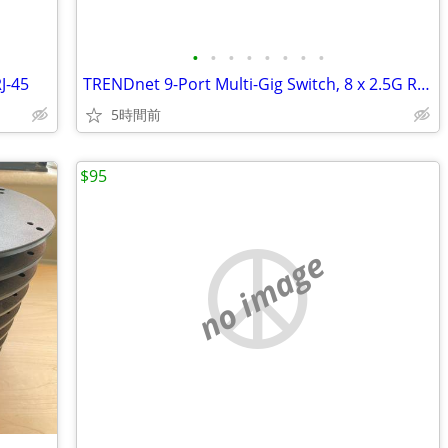
•
•
•
•
•
•
•
•
J-45
TRENDnet 9-Port Multi-Gig Switch, 8 x 2.5G RJ-45 Ports, 1 x 10G
5時間前
$95
no image