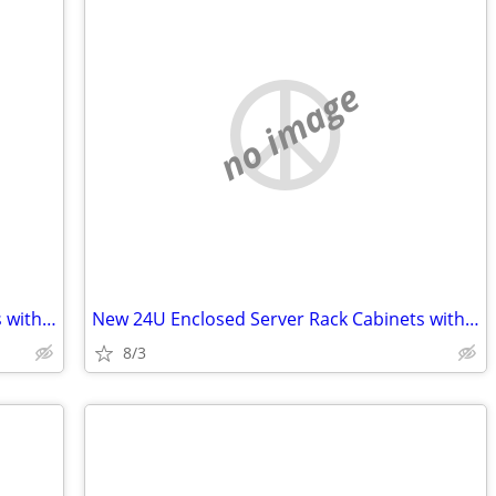
no image
New 24U Enclosed Server Rack Cabinets with Sides, Rails, Mounts Etc
New 24U Enclosed Server Rack Cabinets with Sides, Rails, Mounts Etc
8/3