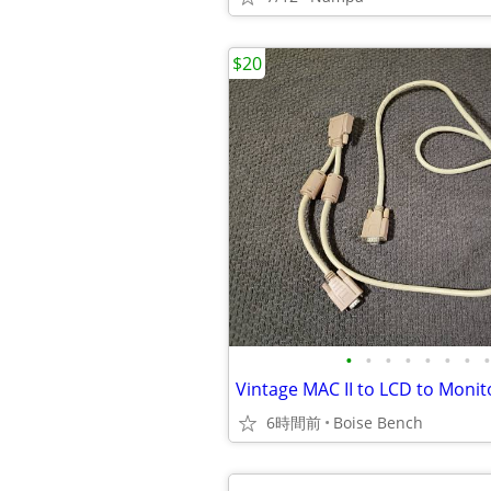
$20
•
•
•
•
•
•
•
•
Vintage MAC II to LCD to Monit
6時間前
Boise Bench