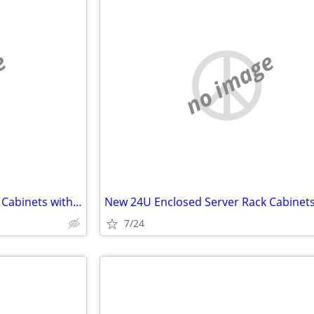
e
no image
New 24U Enclosed Server Rack Cabinets with Sides, Rails, Mounts Etc
7/24