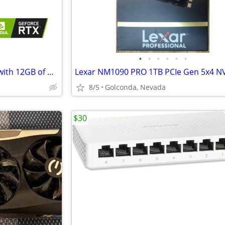
•
•
•
•
•
•
Nvidia GeForce RTX 3060 GPU with 12GB of GDDR6 VRAM
8/5
Golconda, Nevada
$30