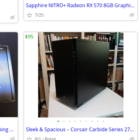
Sapphire NITRO+ Radeon RX 570 8GB Graphics Card
7/25
$95
•
•
•
•
•
•
•
•
•
TRENDnet 8-Port Unmanaged 2.5G Gaming Switch, 8 x 2.5GB Network
Sleek & Spacious – Corsair Carbide Series 270R Desktop Case
8/1
Boise