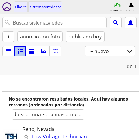
Elko
sistemas/redes
anúnciate
cuenta
+
anuncio con foto
publicado hoy
+ nuevo
1
de 1
No se encontraron resultados locales. Aquí hay algunos
cercanos (ordenados por distancia)
buscar una zona más amplia
Reno, Nevada
Low-Voltage Technician