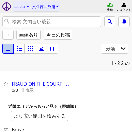
エルコ
文句言い放題
投稿
アカウント
+
画像あり
今日の投稿
最新
1 - 2
2 の
FRAUD ON THE COURT . . .
非表示
8/8
近隣エリアからもっと見る（距離順）
より広い範囲を検索する
Boise