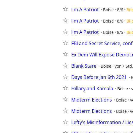
I'm A Patriot
Boise
8/6
Bil
I'm A Patriot
Boise
8/6
Bil
I'm A Patriot
Boise
8/5
Bil
FBI and Secret Service, con
Ex Dem Will Expose Democr
Blank Stare
Boise
vor 7 Std
Days Before Jan 6th 2021
Hillary and Kamala
Boise
Midterm Elections
Boise
v
Midterm Elections
Boise
v
Lefty's Misinformation / Lie