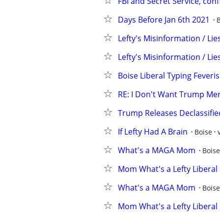
FBI and Secret Service, con
Days Before Jan 6th 2021
Lefty's Misinformation / Lie
Lefty's Misinformation / Lie
Boise Liberal Typing Feveris
RE: I Don't Want Trump Me
Trump Releases Declassified
If Lefty Had A Brain
Boise
What's a MAGA Mom
Boise
Mom What's a Lefty Liberal
What's a MAGA Mom
Boise
Mom What's a Lefty Liberal