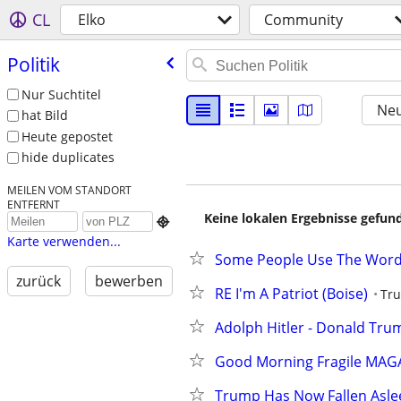
CL
Elko
Community
Politik
Nur Suchtitel
Neu
hat Bild
Heute gepostet
hide duplicates
MEILEN VOM STANDORT
ENTFERNT
Keine lokalen Ergebnisse gefund

Karte verwenden...
Some People Use The Word "
zurück
bewerben
RE I'm A Patriot (Boise)
Tru
Adolph Hitler - Donald Tru
Good Morning Fragile MAG
Trump Has Now Fallen Asl