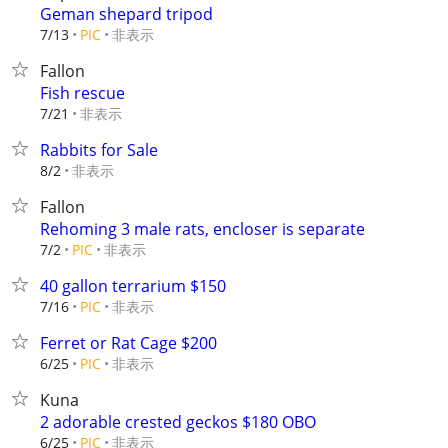
Geman shepard tripod
非表示
7/13
PIC
Fallon
Fish rescue
非表示
7/21
Rabbits for Sale
非表示
8/2
Fallon
Rehoming 3 male rats, encloser is separate
非表示
7/2
PIC
40 gallon terrarium $150
非表示
7/16
PIC
Ferret or Rat Cage $200
非表示
6/25
PIC
Kuna
2 adorable crested geckos $180 OBO
非表示
6/25
PIC