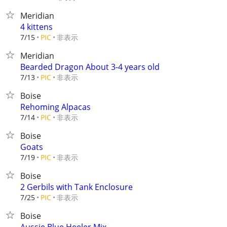
Meridian
4 kittens
非表示
7/15
PIC
Meridian
Bearded Dragon About 3-4 years old
非表示
7/13
PIC
Boise
Rehoming Alpacas
非表示
7/14
PIC
Boise
Goats
非表示
7/19
PIC
Boise
2 Gerbils with Tank Enclosure
非表示
7/25
PIC
Boise