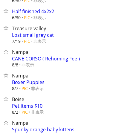
非表示
6/30
PIC
Half finished 4x2x2
非表示
6/30
PIC
Treasure valley
Lost small grey cat
非表示
7/19
PIC
Nampa
CANE CORSO ( Rehoming Fee )
非表示
8/8
Nampa
Boxer Puppies
非表示
8/7
PIC
Boise
Pet items $10
非表示
8/2
PIC
Nampa
Spunky orange baby kittens