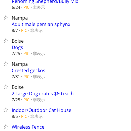
Rehoming Shepherd/Bully Mix
非表示
6/24
PIC
Nampa
Adult male persian sphynx
非表示
8/7
PIC
Boise
Dogs
非表示
7/25
PIC
Nampa
Crested geckos
非表示
7/31
PIC
Boise
2 Large Dog crates $60 each
非表示
7/25
PIC
Indoor/Outdoor Cat House
非表示
8/5
PIC
Wireless Fence