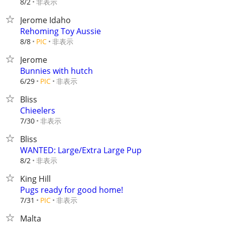
非表示
8/2
Jerome Idaho
Rehoming Toy Aussie
非表示
8/8
PIC
Jerome
Bunnies with hutch
非表示
6/29
PIC
Bliss
Chieelers
非表示
7/30
Bliss
WANTED: Large/Extra Large Pup
非表示
8/2
King Hill
Pugs ready for good home!
非表示
7/31
PIC
Malta