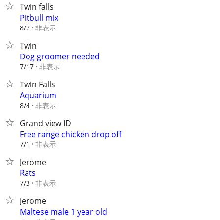
Twin falls
Pitbull mix
非表示
8/7
Twin
Dog groomer needed
非表示
7/17
Twin Falls
Aquarium
非表示
8/4
Grand view ID
Free range chicken drop off
非表示
7/1
Jerome
Rats
非表示
7/3
Jerome
Maltese male 1 year old