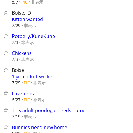
非表示
8/7
PIC
Boise, ID
Kitten wanted
非表示
7/29
Potbelly/KuneKune
非表示
7/3
Chickens
非表示
7/3
Boise
1 yr old Rottweiler
非表示
7/25
PIC
Lovebirds
非表示
6/27
PIC
This adult poodogle needs home
非表示
7/19
Bunnies need new home