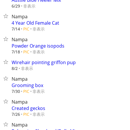
Aussie Blue Heeler Mix
非表示
6/29
Nampa
4 Year Old Female Cat
非表示
7/14
PIC
Nampa
Powder Orange isopods
非表示
7/18
PIC
Wirehair pointing griffon pup
非表示
8/2
Nampa
Grooming box
非表示
7/30
PIC
Nampa
Created geckos
非表示
7/26
PIC
Nampa