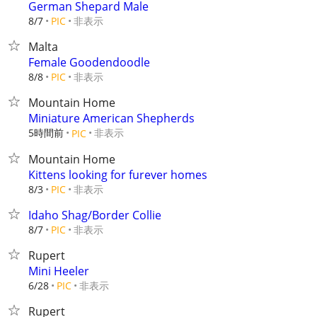
German Shepard Male
非表示
8/7
PIC
Malta
Female Goodendoodle
非表示
8/8
PIC
Mountain Home
Miniature American Shepherds
5時間前
非表示
PIC
Mountain Home
Kittens looking for furever homes
非表示
8/3
PIC
Idaho Shag/Border Collie
非表示
8/7
PIC
Rupert
Mini Heeler
非表示
6/28
PIC
Rupert