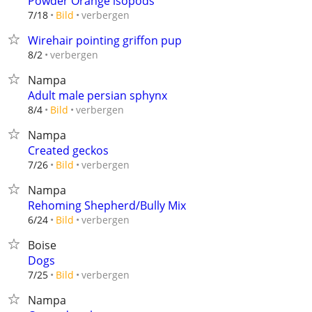
Powder Orange isopods
verbergen
7/18
Bild
Wirehair pointing griffon pup
verbergen
8/2
Nampa
Adult male persian sphynx
verbergen
8/4
Bild
Nampa
Created geckos
verbergen
7/26
Bild
Nampa
Rehoming Shepherd/Bully Mix
verbergen
6/24
Bild
Boise
Dogs
verbergen
7/25
Bild
Nampa