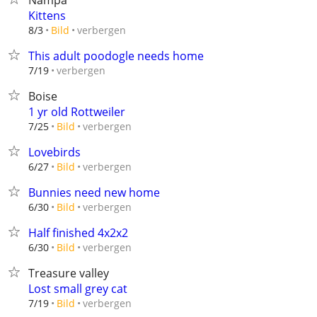
Nampa
Kittens
verbergen
8/3
Bild
This adult poodogle needs home
verbergen
7/19
Boise
1 yr old Rottweiler
verbergen
7/25
Bild
Lovebirds
verbergen
6/27
Bild
Bunnies need new home
verbergen
6/30
Bild
Half finished 4x2x2
verbergen
6/30
Bild
Treasure valley
Lost small grey cat
verbergen
7/19
Bild