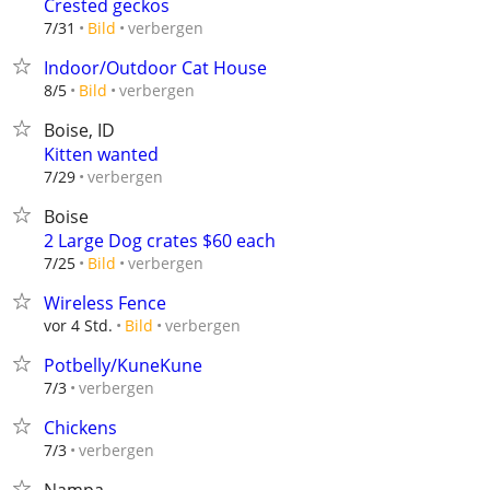
Crested geckos
verbergen
7/31
Bild
Indoor/Outdoor Cat House
verbergen
8/5
Bild
Boise, ID
Kitten wanted
verbergen
7/29
Boise
2 Large Dog crates $60 each
verbergen
7/25
Bild
Wireless Fence
verbergen
vor 4 Std.
Bild
Potbelly/KuneKune
verbergen
7/3
Chickens
verbergen
7/3