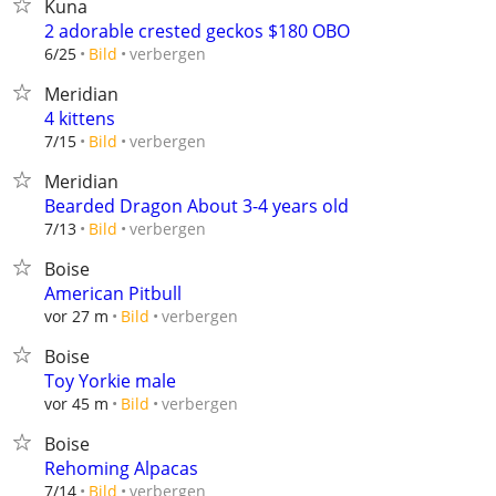
Kuna
2 adorable crested geckos $180 OBO
verbergen
6/25
Bild
Meridian
4 kittens
verbergen
7/15
Bild
Meridian
Bearded Dragon About 3-4 years old
verbergen
7/13
Bild
Boise
American Pitbull
verbergen
vor 27 m
Bild
Boise
Toy Yorkie male
verbergen
vor 45 m
Bild
Boise
Rehoming Alpacas
verbergen
7/14
Bild