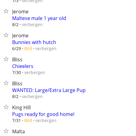
verbergen
7/3
Jerome
Maltese male 1 year old
verbergen
8/2
Jerome
Bunnies with hutch
verbergen
6/29
Bild
Bliss
Chieelers
verbergen
7/30
Bliss
WANTED: Large/Extra Large Pup
verbergen
8/2
King Hill
Pugs ready for good home!
verbergen
7/31
Bild
Malta