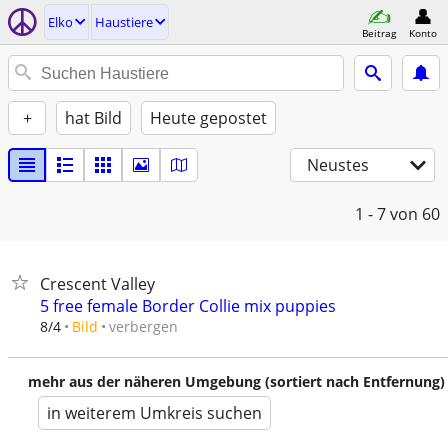
Elko
Haustiere
Beitrag
Konto
+
hat Bild
Heute gepostet
Neustes
1 - 7
von 60
Crescent Valley
5 free female Border Collie mix puppies
verbergen
8/4
Bild
mehr aus der näheren Umgebung (sortiert nach Entfernung)
in weiterem Umkreis suchen