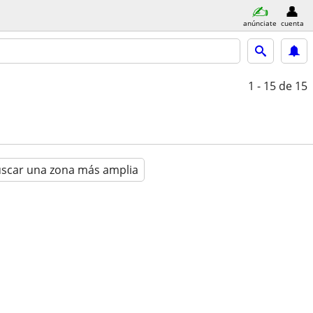
anúnciate
cuenta
1 - 15
de 15
scar una zona más amplia