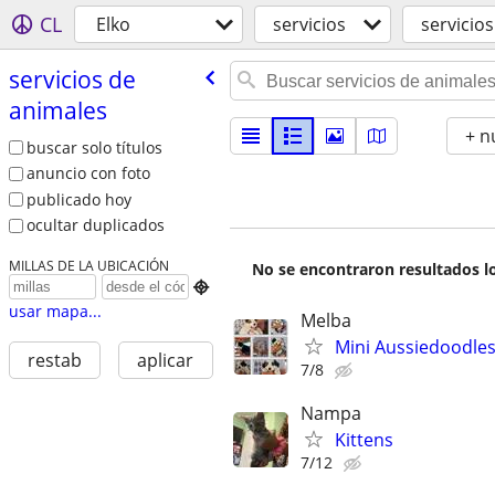
CL
Elko
servicios
servicio
servicios de
animales
+ n
buscar solo títulos
anuncio con foto
publicado hoy
ocultar duplicados
MILLAS DE LA UBICACIÓN
No se encontraron resultados lo

usar mapa...
Melba
Mini Aussiedoodle
restab
aplicar
7/8
Nampa
Kittens
7/12