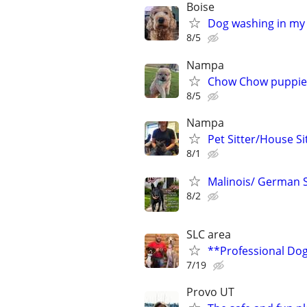
Boise
Dog washing in my
8/5
Nampa
Chow Chow puppies
8/5
Nampa
Pet Sitter/House S
8/1
Malinois/ German 
8/2
SLC area
**Professional Dog
7/19
Provo UT