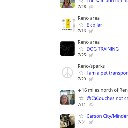
The safe and fun pl
7/28
Reno area
E collar
7/16
Reno area
DOG TRAINING
7/25
Reno/sparks
I am a pet transpor
7/29
✈️16 miles north of Re
😘🥰Couches not c
7/11
Carson City/Minde
7/31