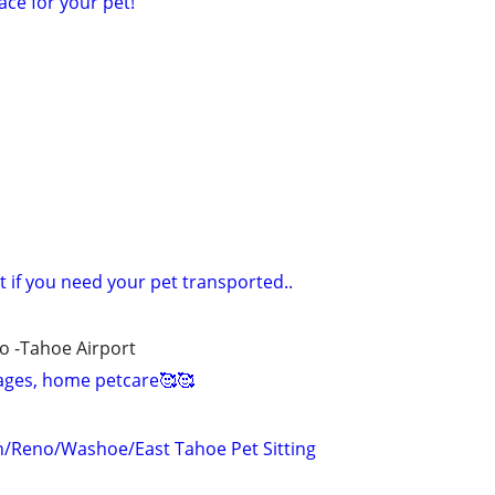
ace for your pet!
t if you need your pet transported..
no -Tahoe Airport
ages, home petcare🥰🥰
n/Reno/Washoe/East Tahoe Pet Sitting