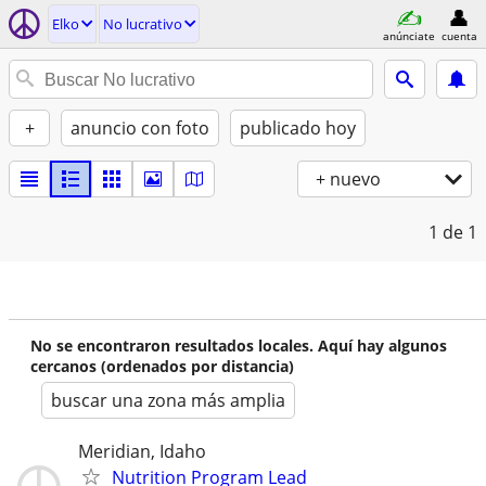
Elko
No lucrativo
anúnciate
cuenta
+
anuncio con foto
publicado hoy
+ nuevo
1
de 1
No se encontraron resultados locales. Aquí hay algunos
cercanos (ordenados por distancia)
buscar una zona más amplia
Meridian, Idaho
Nutrition Program Lead