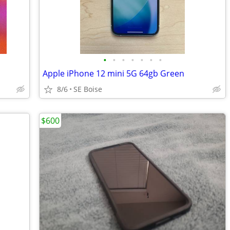
•
•
•
•
•
•
•
Apple iPhone 12 mini 5G 64gb Green
8/6
SE Boise
$600