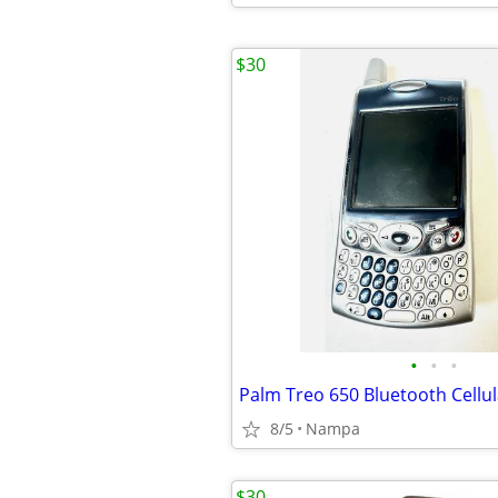
$30
•
•
•
8/5
Nampa
$30