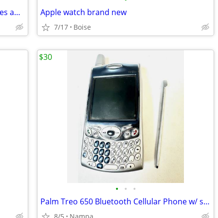
Samsung Galaxy S23 Ultra Otterbox cases and screen protectors
Apple watch brand new
7/17
Boise
$30
•
•
•
Palm Treo 650 Bluetooth Cellular Phone w/ stylus, soft case, charger
8/5
Nampa