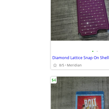
•
•
8/5
Meridian
$4