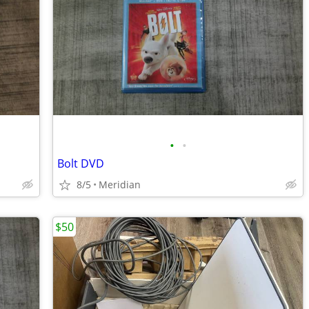
•
•
Bolt DVD
8/5
Meridian
$50