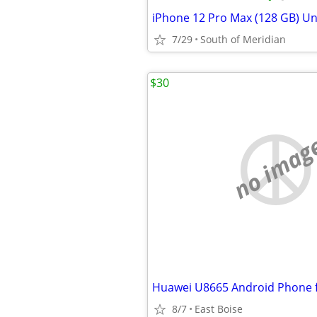
iPhone 12 Pro Max (128 GB) U
7/29
South of Meridian
$30
no imag
8/7
East Boise