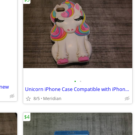
•
•
 new
Unicorn iPhone Case Compatible with iPhone 6/7/8
8/5
Meridian
$4