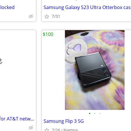
nlocked
7/31
$100
e
•
•
•
Huawei U8665 Android Phone for AT&T networks
Samsung Flip 3 5G
7/26
Nampa