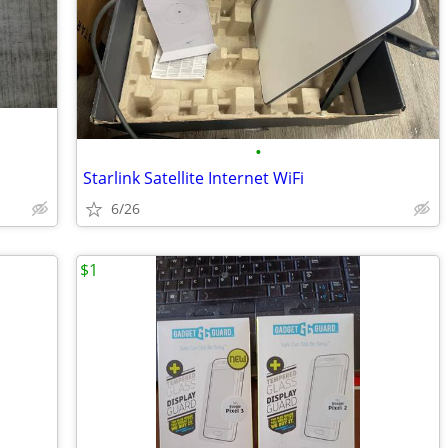
•
Starlink Satellite Internet WiFi
6/26
$1