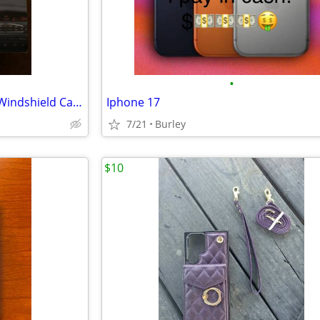
•
iWorld Universal Smartphone Windshield Car Mount
Iphone 17
7/21
Burley
$10