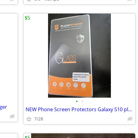
$5
•
•
ger
NEW Phone Screen Protectors Galaxy S10 plus
7/28
$5