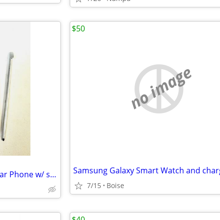
$50
no image
Samsung Galaxy Smart Watch and char
Palm Treo 650 Bluetooth Cellular Phone w/ stylus, soft case, charger
7/15
Boise
$40