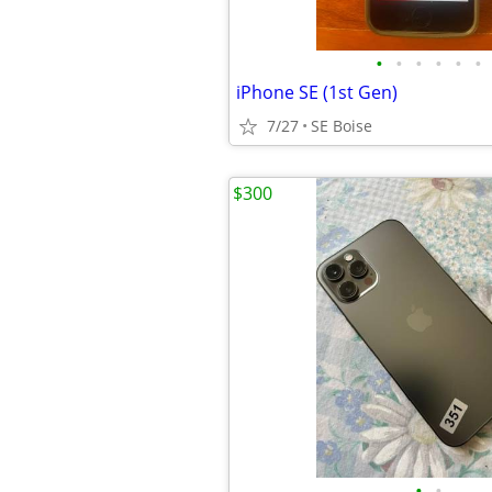
•
•
•
•
•
•
iPhone SE (1st Gen)
7/27
SE Boise
$300
•
•