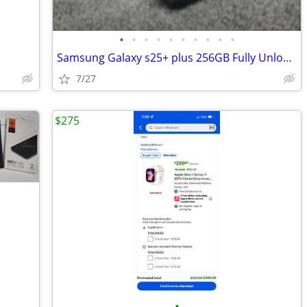
•
•
•
•
•
•
•
•
•
•
Samsung Galaxy s25+ plus 256GB Fully Unlocked (Mint condition)
7/27
$275
•