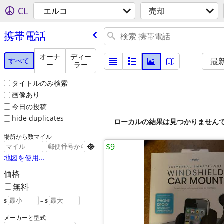
CL
エルコ
売却
携帯電話
オーナ
ディー
すべて
最
ー
ラー
タイトルのみ検索
画像あり
今日の投稿
hide duplicates
ローカルの結果は見つかりません
場所から数マイル
$9

地図を使用...
価格
無料
$
– $
メーカーと型式