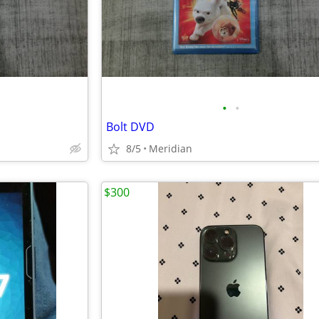
•
•
Bolt DVD
8/5
Meridian
$300