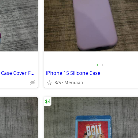
•
•
Diamond Lattice Snap On Shell Case Cover For Apple iPhone
iPhone 15 Silicone Case
8/5
Meridian
$4