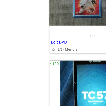
•
•
Bolt DVD
8/5
Meridian
$150