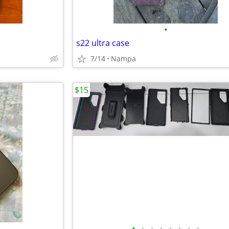
•
s22 ultra case
7/14
Nampa
$15
•
•
•
•
•
•
•
•