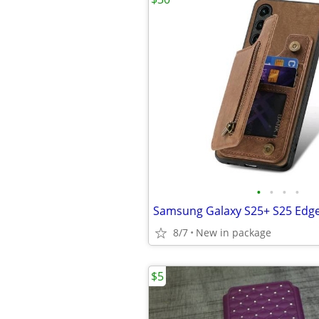
•
•
•
•
8/7
New in package
$5