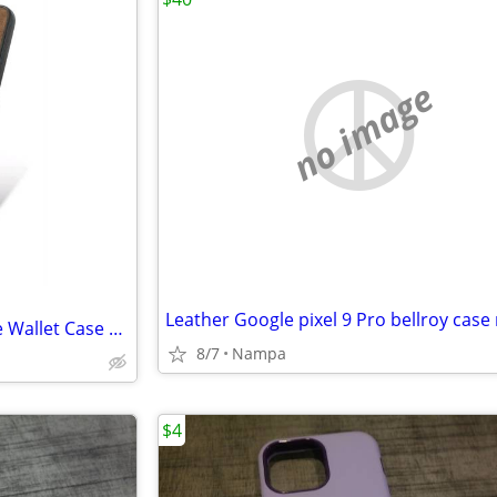
no image
Leather Google pixel 9 Pro bellroy case
Samsung Galaxy S25+ S25 Edge Wallet Case and Screen Saver
8/7
Nampa
$4