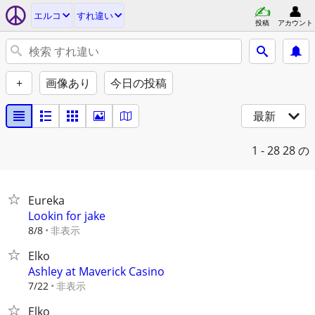
エルコ
すれ違い
投稿
アカウント
+
画像あり
今日の投稿
最新
1 - 28
28 の
Eureka
Lookin for jake
非表示
8/8
Elko
Ashley at Maverick Casino
非表示
7/22
Elko