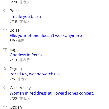
非表示
6/28
Boise
I made you blush
非表示
7/18
Boise
Elle, your phone doesn't work anymore
非表示
8/9
Eagle
Goddess in Petco
非表示
7/19
Ogden
Bored RN, wanna watch us?
非表示
7/5
West Valley
Women in red dress at Howard Jones concert.
非表示
7/30
Ogden