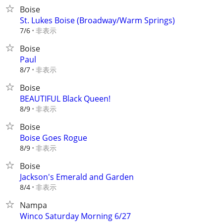
Boise
St. Lukes Boise (Broadway/Warm Springs)
非表示
7/6
Boise
Paul
非表示
8/7
Boise
BEAUTIFUL Black Queen!
非表示
8/9
Boise
Boise Goes Rogue
非表示
8/9
Boise
Jackson's Emerald and Garden
非表示
8/4
Nampa
Winco Saturday Morning 6/27