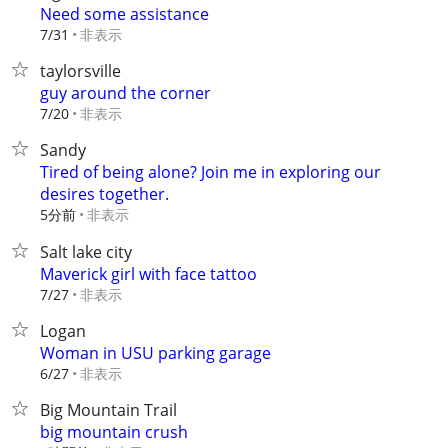
Need some assistance
非表示
7/31
taylorsville
guy around the corner
非表示
7/20
Sandy
Tired of being alone? Join me in exploring our
desires together.
5分前
非表示
Salt lake city
Maverick girl with face tattoo
非表示
7/27
Logan
Woman in USU parking garage
非表示
6/27
Big Mountain Trail
big mountain crush