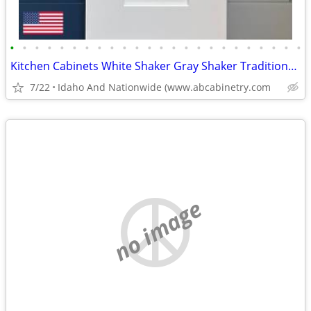
•
•
•
•
•
•
•
•
•
•
•
•
•
•
•
•
•
•
•
•
•
•
•
•
Kitchen Cabinets White Shaker Gray Shaker Traditional Raised Panel
7/22
Idaho And Nationwide (www.abcabinetry.com
no image