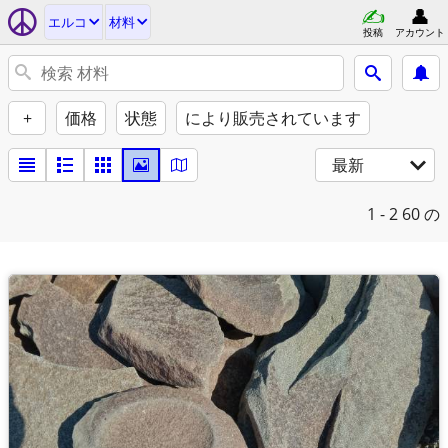
エルコ
材料
投稿
アカウント
+
価格
状態
により販売されています
最新
1 - 2
60 の