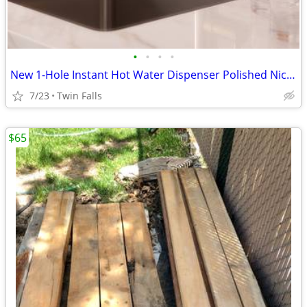
•
•
•
•
New 1-Hole Instant Hot Water Dispenser Polished Nickel, Less Tank
7/23
Twin Falls
$65