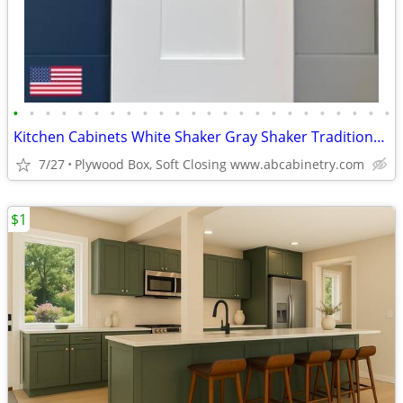
•
•
•
•
•
•
•
•
•
•
•
•
•
•
•
•
•
•
•
•
•
•
•
•
Kitchen Cabinets White Shaker Gray Shaker Traditional Raised Panel
7/27
Plywood Box, Soft Closing www.abcabinetry.com
$1