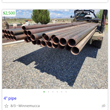
$2,500
•
•
•
•
•
•
4" pipe
8/3
Winnemucca