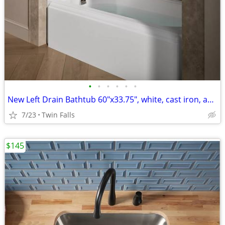
•
•
•
•
•
•
New Left Drain Bathtub 60"x33.75", white, cast iron, apron, by Kohler
7/23
Twin Falls
$145