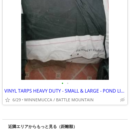
•
•
VINYL TARPS HEAVY DUTY - SMALL & LARGE - POND LINER HAY TARP BILLBOARD
6/29
WINNEMUCCA / BATTLE MOUNTAIN
近隣エリアからもっと見る（距離順）