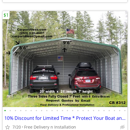
$1
•
•
•
•
•
•
•
•
•
•
•
•
•
•
•
•
•
•
•
•
•
•
•
•
10% Discount for Limited Time * Protect Your Boat and RV *
7/20
Free Delivery n Installation