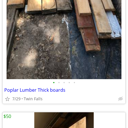
•
•
•
•
•
Poplar Lumber Thick boards
7/29
Twin Falls
$50