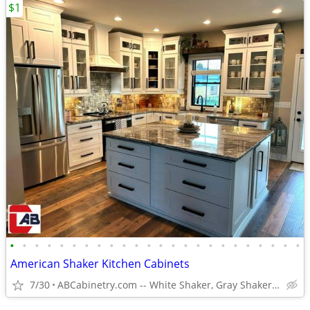
$1
•
•
•
•
•
•
•
•
•
•
•
•
•
•
•
•
•
•
•
•
•
•
•
•
American Shaker Kitchen Cabinets
7/30
ABCabinetry.com -- White Shaker, Gray Shaker, Raised Panel