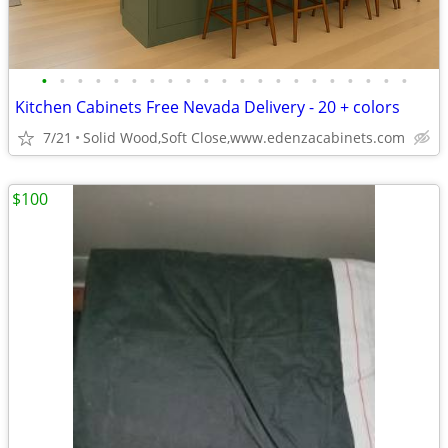
•
•
•
•
•
•
•
•
•
•
•
•
•
•
•
•
•
•
•
•
•
Kitchen Cabinets Free Nevada Delivery - 20 + colors
7/21
Solid Wood,Soft Close,www.edenzacabinets.com
$100