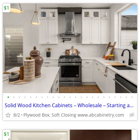
$1
•
•
•
•
•
•
•
•
•
•
•
•
•
•
•
•
•
•
•
•
•
•
•
Solid Wood Kitchen Cabinets – Wholesale – Starting at $96
8/2
Plywood Box, Soft Closing www.abcabinetry.com
$1