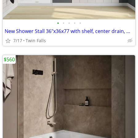
•
•
•
•
•
New Shower Stall 36"x36x77 with shelf, center drain, white, backing
7/17
Twin Falls
$560