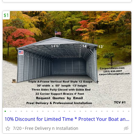
$1
•
•
•
•
•
•
•
•
•
•
•
•
•
•
•
•
•
•
•
•
•
•
•
•
10% Discount for Limited Time * Protect Your Boat and RV *
7/20
Free Delivery n Installation