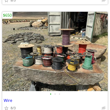
8/3
$650
•
•
•
Wire
8/3