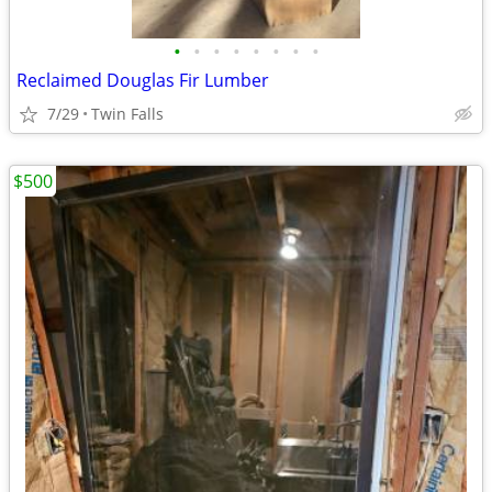
•
•
•
•
•
•
•
•
Reclaimed Douglas Fir Lumber
7/29
Twin Falls
$500