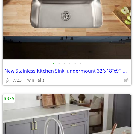
•
•
•
•
•
•
New Stainless Kitchen Sink, undermount 32"x18"x9", Kohler Sterling
7/23
Twin Falls
$325