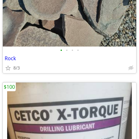
•
•
•
•
Rock
8/3
$100