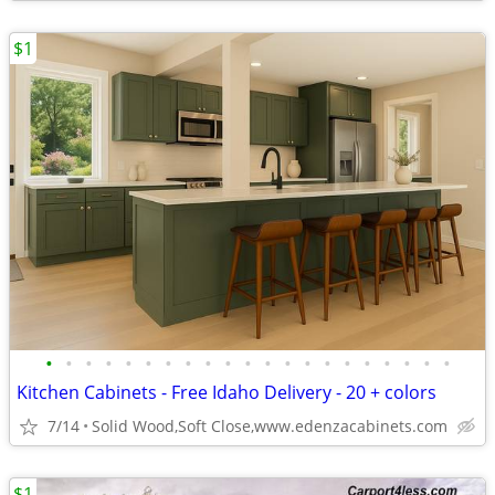
$1
•
•
•
•
•
•
•
•
•
•
•
•
•
•
•
•
•
•
•
•
•
Kitchen Cabinets - Free Idaho Delivery - 20 + colors
7/14
Solid Wood,Soft Close,www.edenzacabinets.com
$1