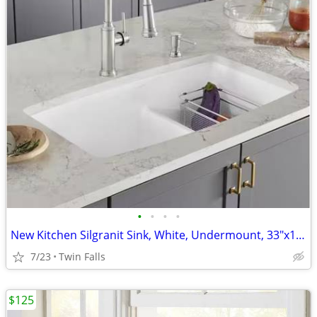
•
•
•
•
New Kitchen Silgranit Sink, White, Undermount, 33"x19"x10
7/23
Twin Falls
$125