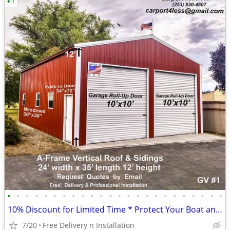
•
•
•
•
•
•
•
•
•
•
•
•
•
•
•
•
•
•
•
•
•
•
•
•
10% Discount for Limited Time * Protect Your Boat and RV *
7/20
Free Delivery n Installation