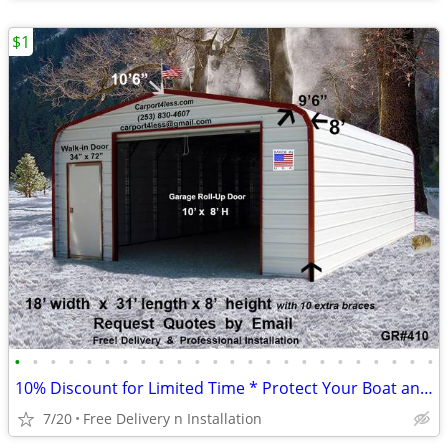
$1
•
•
•
•
•
•
•
•
•
•
•
•
•
•
•
•
•
•
•
•
•
•
•
•
10% Discount for Limited Time * Protect Your Boat and RV *
7/20
Free Delivery n Installation