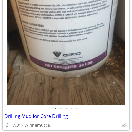
•
•
•
•
•
Drilling Mud for Core Drilling
7/31
Winnemucca