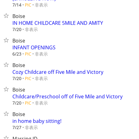
非表示
7/14
PIC
Boise
IN HOME CHILDCARE 5MILE AND AMITY
非表示
7/20
Boise
INFANT OPENINGS
非表示
6/23
PIC
Boise
Cozy Childcare off Five Mile and Victory
非表示
7/20
PIC
Boise
Childcare/Preschool off of Five Mile and Victory
非表示
7/20
PIC
Boise
in home baby sitting!
非表示
7/27
Marsing ID