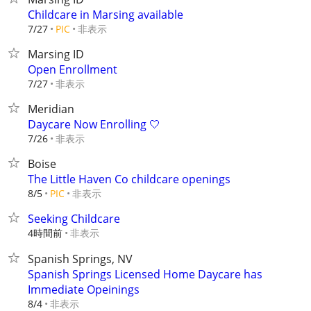
Childcare in Marsing available
非表示
7/27
PIC
Marsing ID
Open Enrollment
非表示
7/27
Meridian
Daycare Now Enrolling 🤍
非表示
7/26
Boise
The Little Haven Co childcare openings
非表示
8/5
PIC
Seeking Childcare
4時間前
非表示
Spanish Springs, NV
Spanish Springs Licensed Home Daycare has
Immediate Opeinings
非表示
8/4