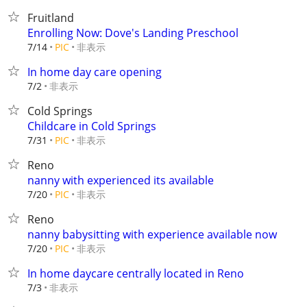
Fruitland
Enrolling Now: Dove's Landing Preschool
非表示
7/14
PIC
In home day care opening
非表示
7/2
Cold Springs
Childcare in Cold Springs
非表示
7/31
PIC
Reno
nanny with experienced its available
非表示
7/20
PIC
Reno
nanny babysitting with experience available now
非表示
7/20
PIC
In home daycare centrally located in Reno
非表示
7/3