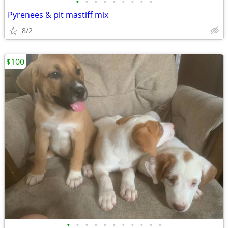
•
•
•
•
•
•
•
•
•
Pyrenees & pit mastiff mix
8/2
$100
•
•
•
•
•
•
•
•
•
•
•