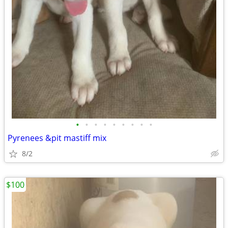
•
•
•
•
•
•
•
•
•
Pyrenees &pit mastiff mix
8/2
$100