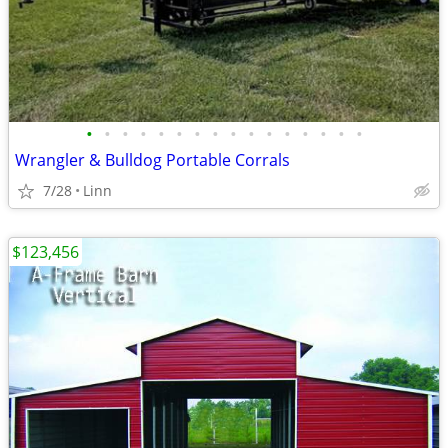
•
•
•
•
•
•
•
•
•
•
•
•
•
•
•
•
Wrangler & Bulldog Portable Corrals
7/28
Linn
$123,456