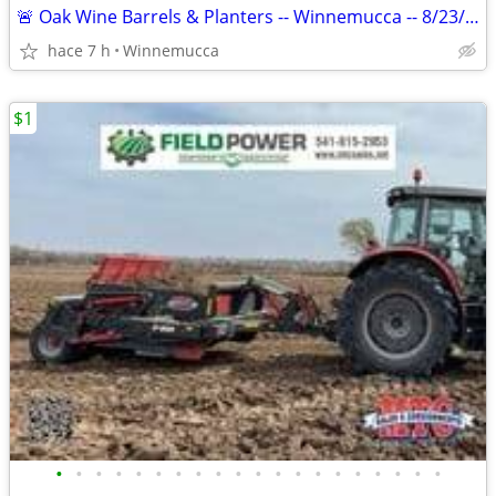
🚨 Oak Wine Barrels & Planters -- Winnemucca -- 8/23/26 🚨
hace 7 h
Winnemucca
$1
•
•
•
•
•
•
•
•
•
•
•
•
•
•
•
•
•
•
•
•