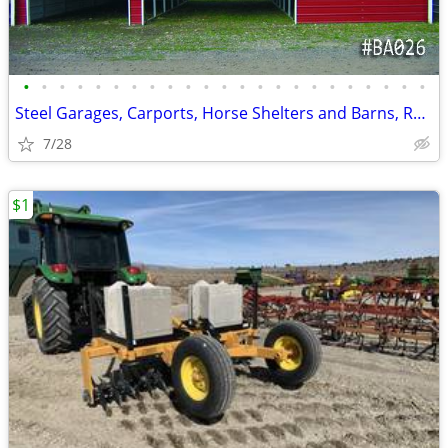
•
•
•
•
•
•
•
•
•
•
•
•
•
•
•
•
•
•
•
•
•
•
•
Steel Garages, Carports, Horse Shelters and Barns, Rv and Boat Covers
7/28
$1