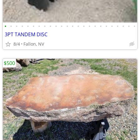
•
•
•
•
•
•
•
•
•
•
•
•
•
•
•
•
•
•
•
•
•
•
•
•
3PT TANDEM DISC
8/4
Fallon, NV
$500