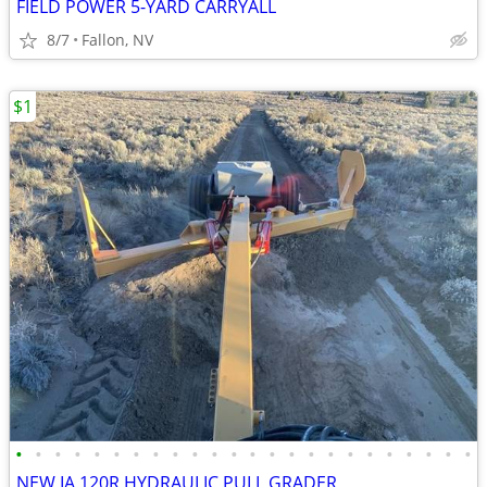
FIELD POWER 5-YARD CARRYALL
8/7
Fallon, NV
$1
•
•
•
•
•
•
•
•
•
•
•
•
•
•
•
•
•
•
•
•
•
•
•
•
NEW IA 120R HYDRAULIC PULL GRADER