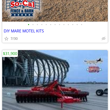
•
•
•
•
•
•
•
•
•
•
•
•
•
DIY MARE MOTEL KITS
7/30
$31,900