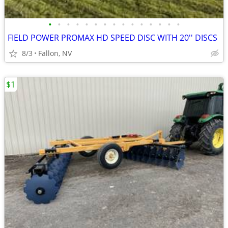
•
•
•
•
•
•
•
•
•
•
•
•
•
•
•
FIELD POWER PROMAX HD SPEED DISC WITH 20'' DISCS
8/3
Fallon, NV
$1