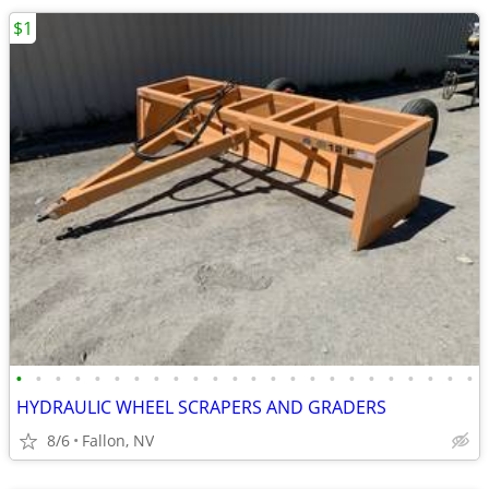
$1
•
•
•
•
•
•
•
•
•
•
•
•
•
•
•
•
•
•
•
•
•
•
•
•
HYDRAULIC WHEEL SCRAPERS AND GRADERS
8/6
Fallon, NV