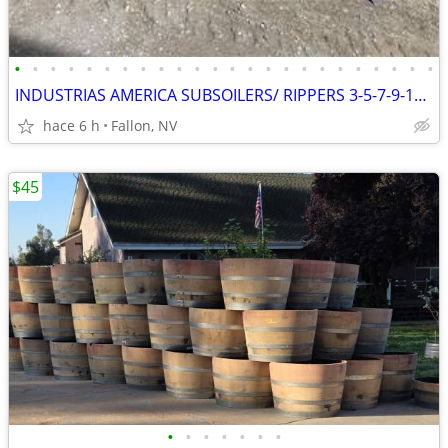
•
•
•
•
•
•
•
•
•
•
•
•
•
•
•
•
•
•
•
•
•
•
•
•
INDUSTRIAS AMERICA SUBSOILERS/ RIPPERS 3-5-7-9-11 SHANK
hace 6 h
Fallon, NV
$45
•
•
•
•
•
•
•