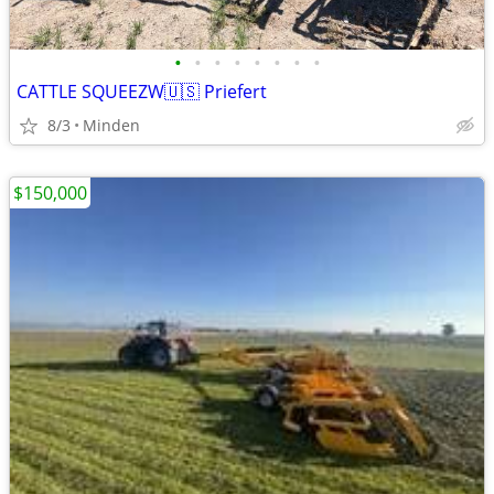
•
•
•
•
•
•
•
•
CATTLE SQUEEZW🇺🇸 Priefert
8/3
Minden
$150,000