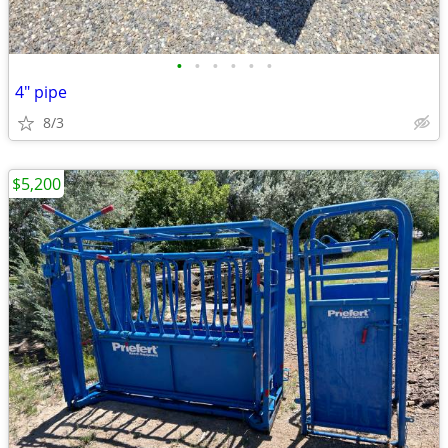
•
•
•
•
•
•
4" pipe
8/3
$5,200