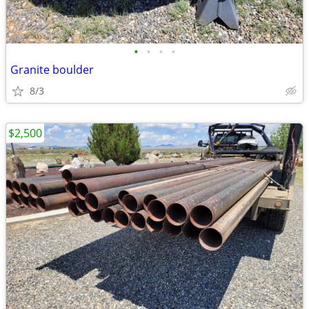
•
•
•
•
Granite boulder
8/3
$2,500