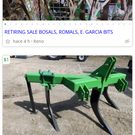
•
•
•
•
•
•
•
•
•
•
•
•
•
•
•
•
•
•
•
•
•
•
•
•
RETIRING SALE BOSALS, ROMALS, E. GARCIA BITS
hace 4 h
Reno
$1