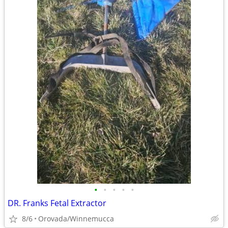
•
•
•
•
•
DR. Franks Fetal Extractor
8/6
Orovada/Winnemucca