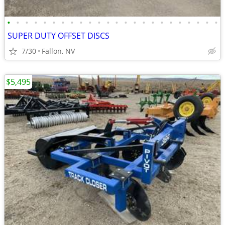
•
•
•
•
•
•
•
•
•
•
•
•
•
•
•
•
•
•
•
•
•
•
•
•
SUPER DUTY OFFSET DISCS
7/30
Fallon, NV
$5,495