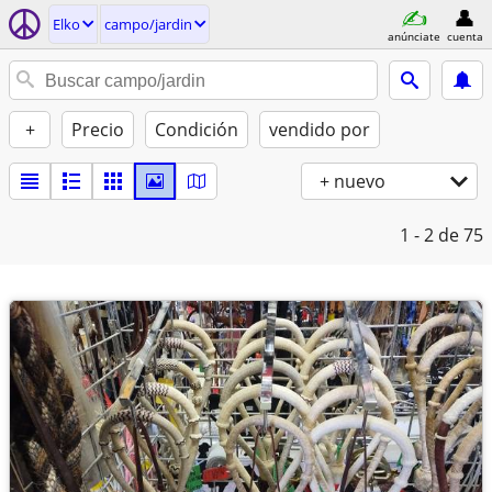
Elko
campo/jardin
anúnciate
cuenta
+
Precio
Condición
vendido por
+ nuevo
1 - 2
de 75