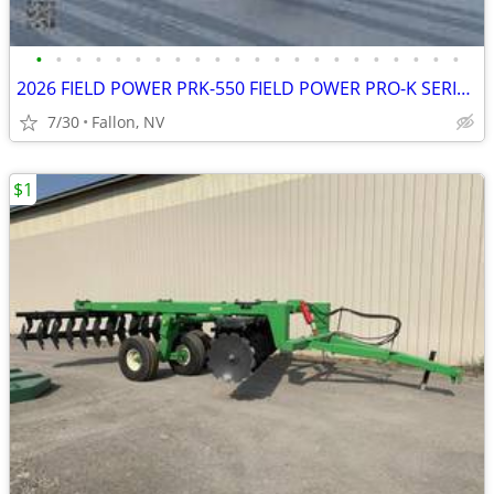
•
•
•
•
•
•
•
•
•
•
•
•
•
•
•
•
•
•
•
•
•
•
2026 FIELD POWER PRK-550 FIELD POWER PRO-K SERIES WING FOLD SPEED DIS
7/30
Fallon, NV
$1