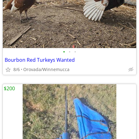
•
•
•
Bourbon Red Turkeys Wanted
8/6
Orovada/Winnemucca
$200