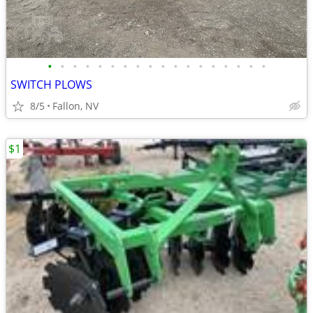
•
•
•
•
•
•
•
•
•
•
•
•
•
•
•
•
•
•
SWITCH PLOWS
8/5
Fallon, NV
$1