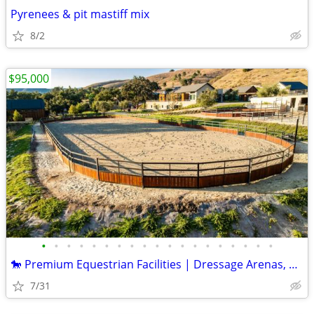
Pyrenees & pit mastiff mix
8/2
$95,000
•
•
•
•
•
•
•
•
•
•
•
•
•
•
•
•
•
•
•
🐎 Premium Equestrian Facilities | Dressage Arenas, Mare Motels & Horse Stalls
7/31