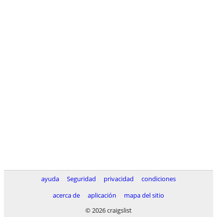
ayuda
Seguridad
privacidad
condiciones
acerca de
aplicación
mapa del sitio
© 2026 craigslist