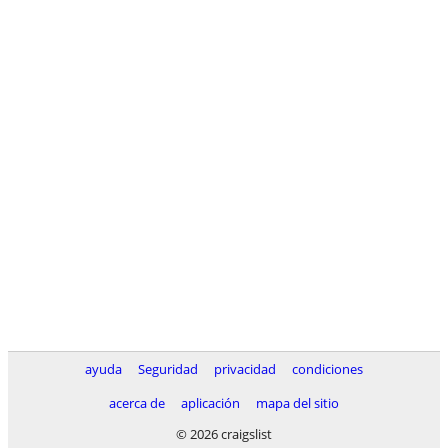
ayuda
Seguridad
privacidad
condiciones
acerca de
aplicación
mapa del sitio
© 2026 craigslist