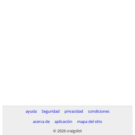
ayuda
Seguridad
privacidad
condiciones
acerca de
aplicación
mapa del sitio
© 2026 craigslist