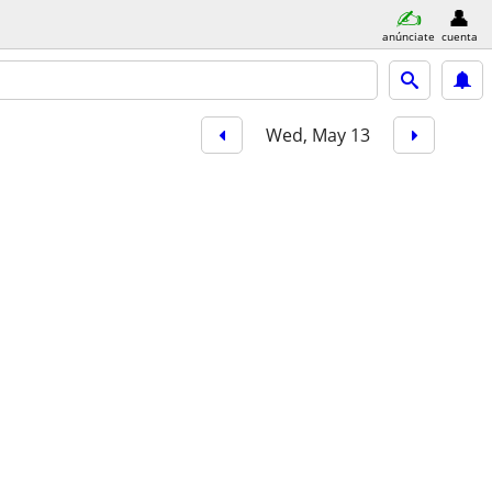
anúnciate
cuenta
Wed, May 13