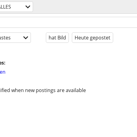
ALLES
stes
hat Bild
Heute gepostet
es:
hen
ified when new postings are available