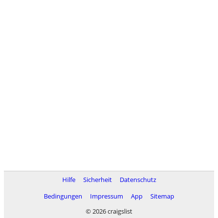
Hilfe
Sicherheit
Datenschutz
Bedingungen
Impressum
App
Sitemap
© 2026 craigslist