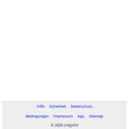
Hilfe
Sicherheit
Datenschutz
Bedingungen
Impressum
App
Sitemap
© 2026 craigslist