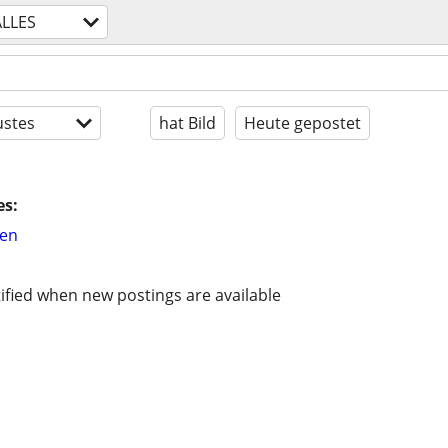
ALLES
stes
hat Bild
Heute gepostet
es:
hen
ified when new postings are available