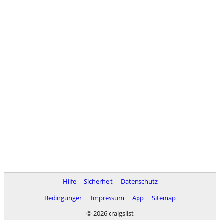
Hilfe
Sicherheit
Datenschutz
Bedingungen
Impressum
App
Sitemap
© 2026 craigslist