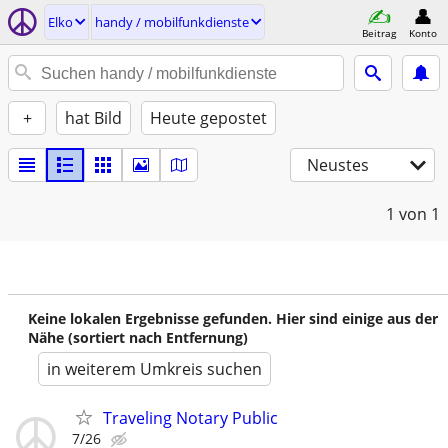
Elko
handy / mobilfunkdienste
Beitrag
Konto
+
hat Bild
Heute gepostet
Neustes
1
von 1
Keine lokalen Ergebnisse gefunden. Hier sind einige aus der
Nähe (sortiert nach Entfernung)
in weiterem Umkreis suchen
Traveling Notary Public
7/26