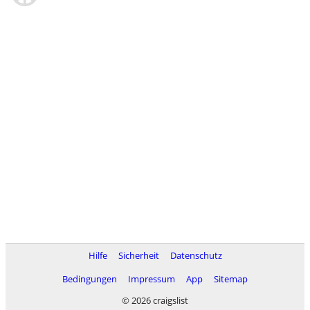
Hilfe
Sicherheit
Datenschutz
Bedingungen
Impressum
App
Sitemap
© 2026 craigslist